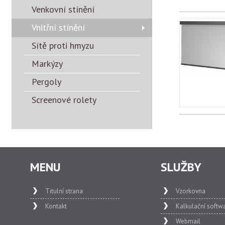
Venkovní stínění
Vnitřní stínění
Sítě proti hmyzu
Markýzy
Pergoly
Screenové rolety
MENU
SLUŽBY
Titulní strana
Vzorkovna
Kontakt
Kalkulační softw
Webmail