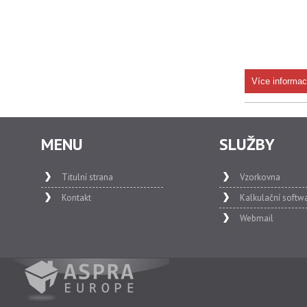
Více informac
MENU
SLUŽBY
Titulní strana
Vzorkovna
Kontakt
Kalkulační softw
Webmail