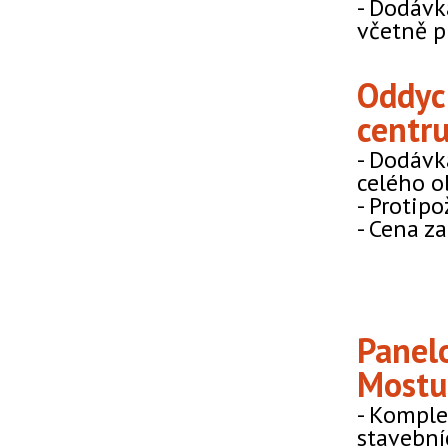
- Dodávk
včetně p
Oddyc
centr
- Dodávk
celého o
- Protipo
- Cena za
Panel
Mostu
- Kompl
stavební