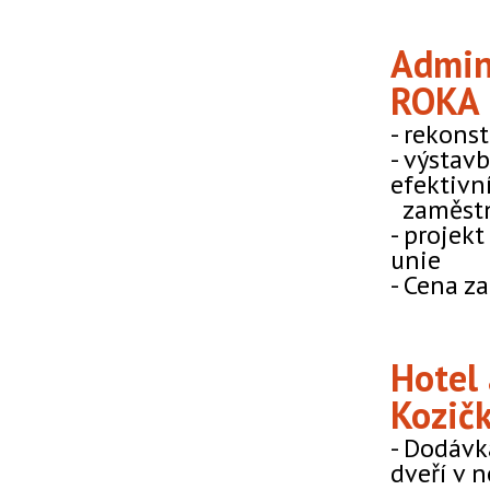
Admin
ROKA
- rekons
- výstavb
efektivní
zaměstn
- projek
unie
- Cena za
Hotel
Kozič
- Dodávk
dveří v 