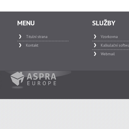
MENU
SLUŽBY
Titulní strana
Vzorkovna
Kontakt
Kalkulační softw
Webmail